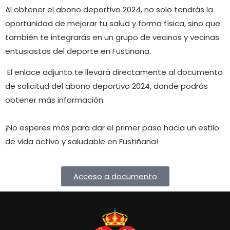
Al obtener el abono deportivo 2024, no solo tendrás la
oportunidad de mejorar tu salud y forma física, sino que
también te integrarás en un grupo de vecinos y vecinas
entusiastas del deporte en Fustiñana.
El enlace adjunto te llevará directamente al documento
de solicitud del abono deportivo 2024, donde podrás
obtener más información.
¡No esperes más para dar el primer paso hacia un estilo
de vida activo y saludable en Fustiñana!
Acceso a documento